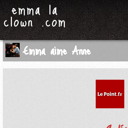
emma la
clown .com
Emma aime Anne