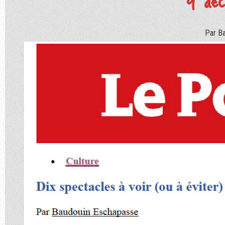
9 dé
Par B