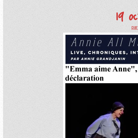
19 o
par