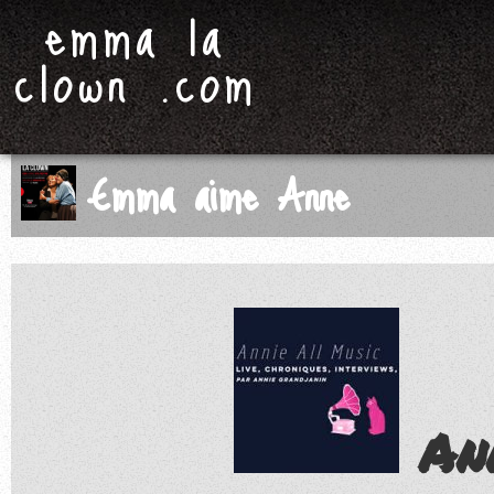
emma la
clown .com
Emma aime Anne
An