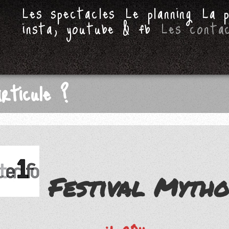
Les spectacles
Le planning
La 
insta, youtube & fb
Les conta
articule ?
Festival Mytho