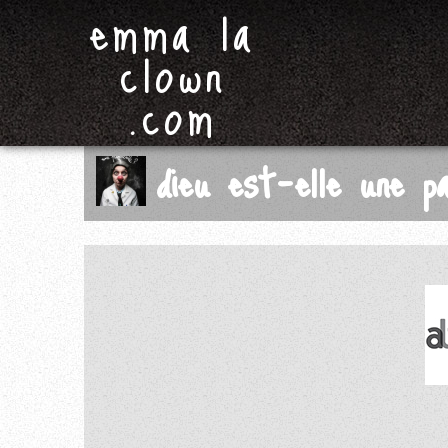
emma la
clown
.com
dieu est-elle une p