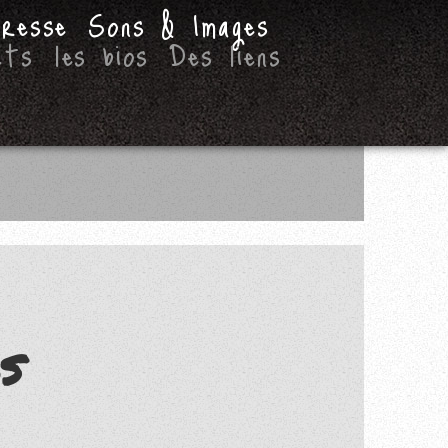
presse
Sons & Images
cts
les bios
Des liens
s