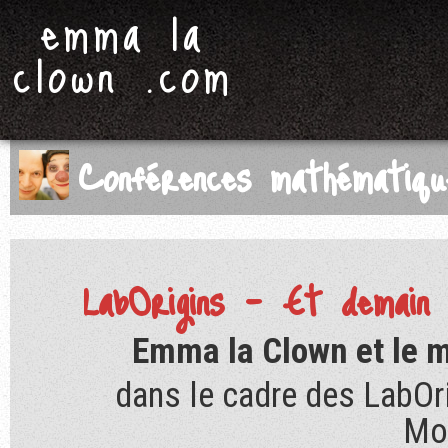
emma la
clown .com
Conférences mathématiqu
LabOrigins – Et demain 
Emma la Clown et le m
dans le cadre des LabOr
Mo